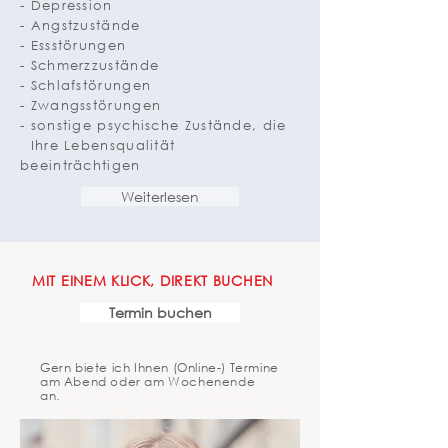
- Depression
- Angstzustände
- Essstörungen
- Schmerzzustände
- Schlafstörungen
- Zwangsstörungen
- sonstige psychische Zustände, die
Ihre Lebensqualität
beeinträchtigen
Weiterlesen
MIT EINEM KLICK, DIREKT BUCHEN
Termin buchen
Gern biete ich Ihnen (Online-) Termine
am Abend oder am Wochenende
an.
https://nebenan.de/places/businesses/156414?
utm_medium=shared_link&utm_source=referral&utm_campai
gn
=biz